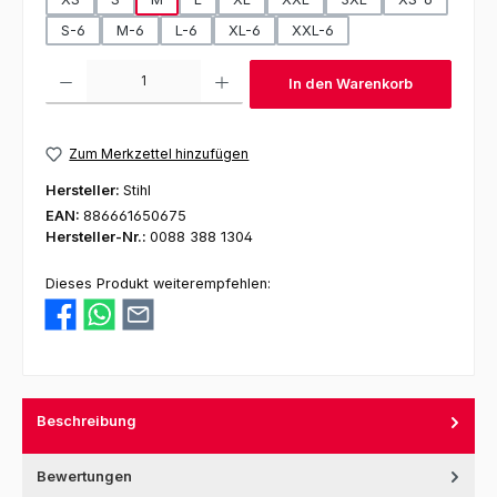
S-6
M-6
L-6
XL-6
XXL-6
Produkt Anzahl: Gib den gewünschten Wert ein oder benutze die Schaltfl
In den Warenkorb
Zum Merkzettel hinzufügen
Hersteller:
Stihl
EAN:
886661650675
Hersteller-Nr.:
0088 388 1304
Dieses Produkt weiterempfehlen:
Beschreibung
Bewertungen