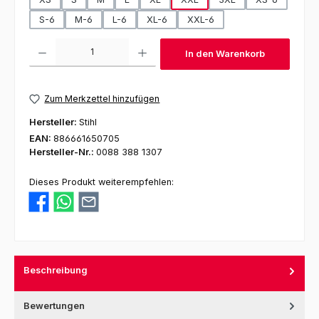
S-6
M-6
L-6
XL-6
XXL-6
Produkt Anzahl: Gib den gewünschten Wert ein oder benutze die Schaltfl
In den Warenkorb
Zum Merkzettel hinzufügen
Hersteller:
Stihl
EAN:
886661650705
Hersteller-Nr.:
0088 388 1307
Dieses Produkt weiterempfehlen:
Beschreibung
Bewertungen