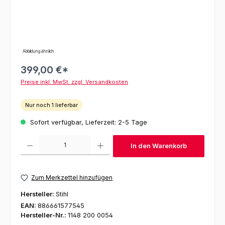
Abbildung ähnlich
399,00 €*
Preise inkl. MwSt. zzgl. Versandkosten
Nur noch 1 lieferbar
Sofort verfügbar, Lieferzeit: 2-5 Tage
Produkt Anzahl: Gib den gewünschten Wert ein oder benutze die Schaltfl
In den Warenkorb
Zum Merkzettel hinzufügen
Hersteller:
Stihl
EAN:
886661577545
Hersteller-Nr.:
1148 200 0054