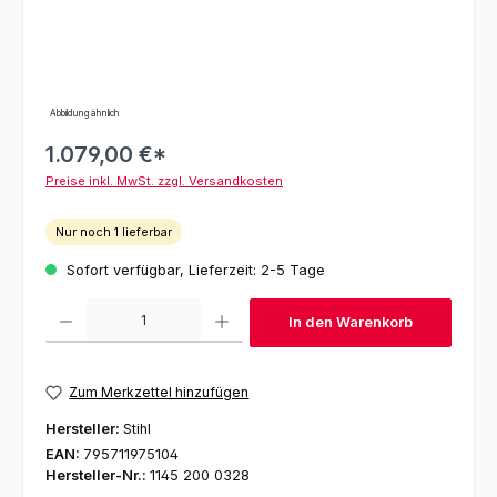
Abbildung ähnlich
1.079,00 €*
Preise inkl. MwSt. zzgl. Versandkosten
Nur noch 1 lieferbar
Sofort verfügbar, Lieferzeit: 2-5 Tage
Produkt Anzahl: Gib den gewünschten Wert ein oder benutze die Schaltfl
In den Warenkorb
Zum Merkzettel hinzufügen
Hersteller:
Stihl
EAN:
795711975104
Hersteller-Nr.:
1145 200 0328