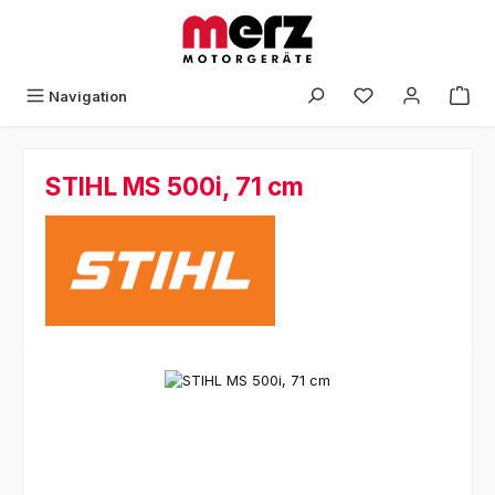
Zum Hauptinhalt springen
Navigation
STIHL MS 500i, 71 cm
Bildergalerie überspringen