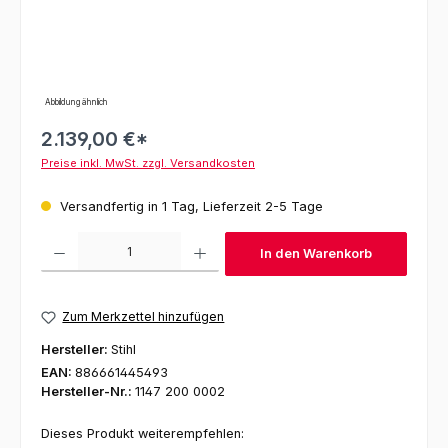
Abbildung ähnlich
2.139,00 €*
Preise inkl. MwSt. zzgl. Versandkosten
Versandfertig in 1 Tag, Lieferzeit 2-5 Tage
Produkt Anzahl: Gib den gewünschten Wert ein oder benutze die Schaltfl
In den Warenkorb
Zum Merkzettel hinzufügen
Hersteller:
Stihl
EAN:
886661445493
Hersteller-Nr.:
1147 200 0002
Dieses Produkt weiterempfehlen: