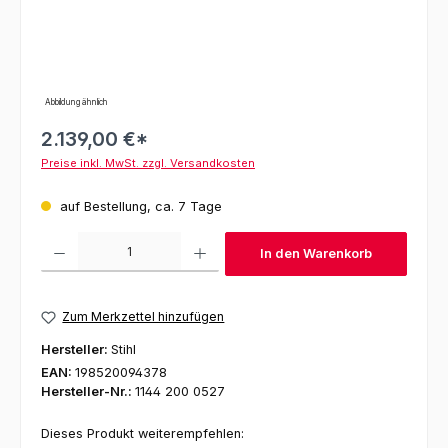
Abbildung ähnlich
2.139,00 €*
Preise inkl. MwSt. zzgl. Versandkosten
auf Bestellung, ca. 7 Tage
Produkt Anzahl: Gib den gewünschten Wert ein oder benutze die Schaltfl
In den Warenkorb
Zum Merkzettel hinzufügen
Hersteller:
Stihl
EAN:
198520094378
Hersteller-Nr.:
1144 200 0527
Dieses Produkt weiterempfehlen: