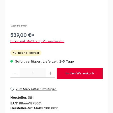
Abbildung ähnlich
539,00 €*
Preise inkl. MwSt. zzgl. Versandkosten
Nur noch 1 lieferbar
Sofort verfügbar, Lieferzeit: 2-5 Tage
Produkt Anzahl: Gib den gewünschten Wert ein oder benutze die Schaltfl
In den Warenkorb
Zum Merkzettel hinzufügen
Hersteller:
Stihl
EAN:
886661875061
Hersteller-Nr.:
MA03 200 0021