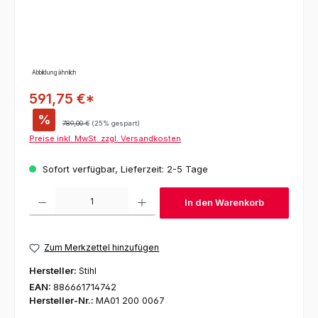
Abbildung ähnlich
591,75 €*
%
Regulärer Preis:
789,00 €
(25% gespart)
Preise inkl. MwSt. zzgl. Versandkosten
Sofort verfügbar, Lieferzeit: 2-5 Tage
Produkt Anzahl: Gib den gewünschten Wert ein oder benutze die Schaltfl
In den Warenkorb
Zum Merkzettel hinzufügen
Hersteller:
Stihl
EAN:
886661714742
Hersteller-Nr.:
MA01 200 0067