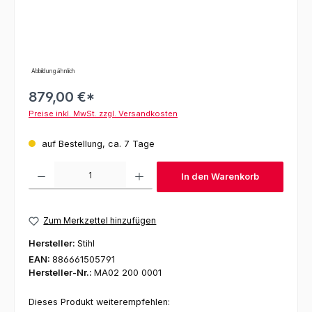
Abbildung ähnlich
879,00 €*
Preise inkl. MwSt. zzgl. Versandkosten
auf Bestellung, ca. 7 Tage
Produkt Anzahl: Gib den gewünschten Wert ein oder benutze die Schaltfl
In den Warenkorb
Zum Merkzettel hinzufügen
Hersteller:
Stihl
EAN:
886661505791
Hersteller-Nr.:
MA02 200 0001
Dieses Produkt weiterempfehlen: