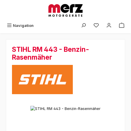
Zum Hauptinhalt springen
Navigation
STIHL RM 443 - Benzin-
Rasenmäher
Bildergalerie überspringen