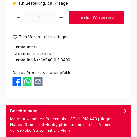
auf Bestellung, ca. 7 Tage
Produkt Anzahl: Gib den gewünschten Wert ein oder benutze die Schaltfl
In den Warenkorb
Zum Merkzettel hinzufügen
Hersteller:
Stihl
EAN:
886661876075
Hersteller-Nr.:
WB40 011 3400
Dieses Produkt weiterempfehlen:
Beschreibung
Mit dem wendigen Rasenmäher STIHL RM 443 pflegen
Hobbygärtner und Hobbygärtnerinnen mittelgroße und
verwinkelte Gärten mit L…
Mehr