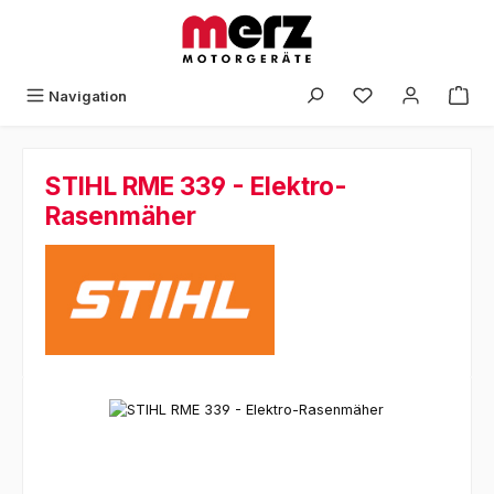
Zum Hauptinhalt springen
Navigation
STIHL RME 339 - Elektro-
Rasenmäher
Bildergalerie überspringen