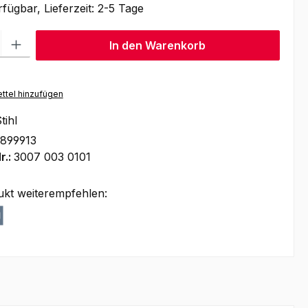
fügbar, Lieferzeit: 2-5 Tage
l: Gib den gewünschten Wert ein oder benutze die Schaltflächen um
In den Warenkorb
ttel hinzufügen
tihl
899913
r.:
3007 003 0101
ukt weiterempfehlen: