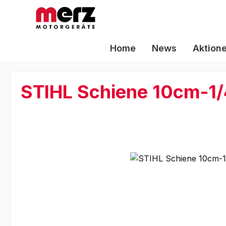
m Hauptinhalt springen
Zur Suche springen
Zur Hauptnavigation springen
Home
News
Aktion
STIHL Schiene 10cm-1/
Bildergalerie überspringen