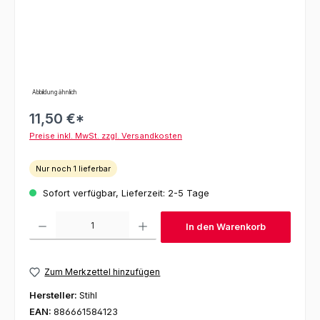
Abbildung ähnlich
11,50 €*
Preise inkl. MwSt. zzgl. Versandkosten
Nur noch 1 lieferbar
Sofort verfügbar, Lieferzeit: 2-5 Tage
Produkt Anzahl: Gib den gewünschten Wert ein oder benutze die Schaltfl
In den Warenkorb
Zum Merkzettel hinzufügen
Hersteller:
Stihl
EAN:
886661584123