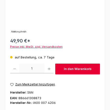
Abbildung ähnlich
49,90 €*
Preise inkl. MwSt. zzgl. Versandkosten
auf Bestellung, ca. 7 Tage
Produkt Anzahl: Gib den gewünschten Wert ein oder benutze die Schaltfl
In den Warenkorb
Zum Merkzettel hinzufügen
Hersteller:
Stihl
EAN:
886661308873
Hersteller-Nr.:
IA00 007 4206