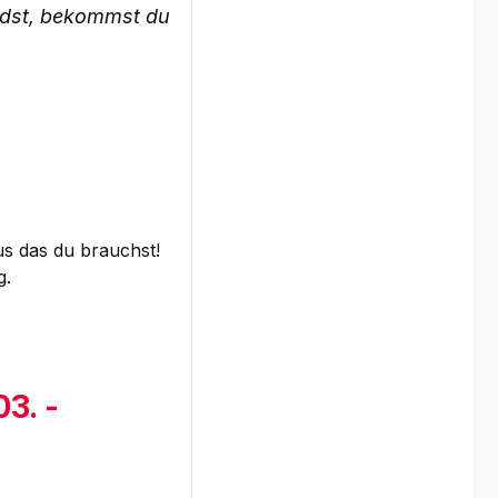
ädst, bekommst du
us das du brauchst!
g.
03. -