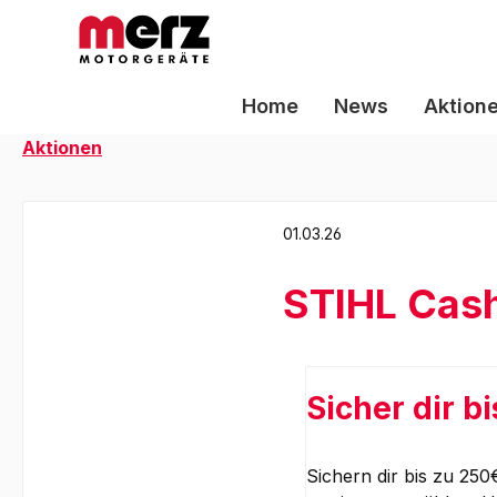
m Hauptinhalt springen
Zur Suche springen
Zur Hauptnavigation springen
Home
News
Aktion
Aktionen
01.03.26
STIHL Cas
Sicher dir b
Sichern dir bis zu 25